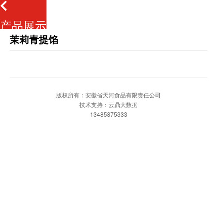
产品展示
茉莉青提馅
版权所有：安徽省天河食品有限责任公司
技术支持：云鼎大数据
13485875333
网站首页
一键拨打
发送短信