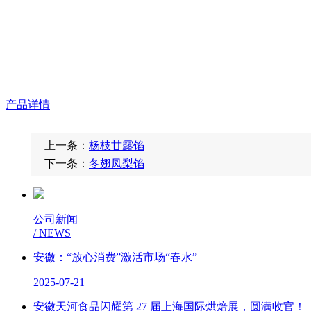
产品详情
上一条：
杨枝甘露馅
下一条：
冬翅凤梨馅
公司新闻
/ NEWS
安徽：“放心消费”激活市场“春水”
2025-07-21
安徽天河食品闪耀第 27 届上海国际烘焙展，圆满收官！