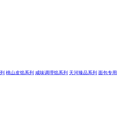
列
桃山皮馅系列
咸味调理馅系列
天河臻品系列
面包专用