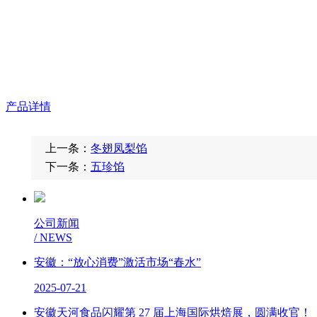
产品详情
上一条：
冬翅凤梨馅
下一条：
五珍馅
公司新闻
/ NEWS
安徽：“放心消费”激活市场“春水”
2025-07-21
安徽天河食品闪耀第 27 届上海国际烘焙展，圆满收官！