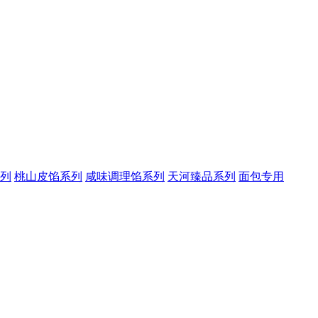
列
桃山皮馅系列
咸味调理馅系列
天河臻品系列
面包专用