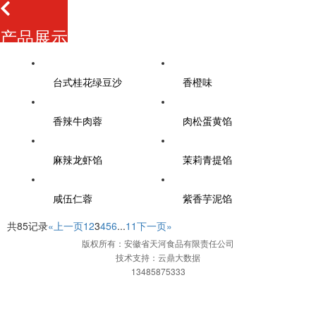
产品展示
台式桂花绿豆沙
香橙味
香辣牛肉蓉
肉松蛋黄馅
麻辣龙虾馅
茉莉青提馅
咸伍仁蓉
紫香芋泥馅
共85记录
«上一页
1
2
3
4
5
6
...
11
下一页»
版权所有：安徽省天河食品有限责任公司
技术支持：云鼎大数据
13485875333